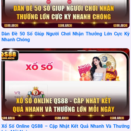
Dàn Đề 50 Số Giúp Người Chơi Nhận Thưởng Lớn Cực Kỳ
Nhanh Chóng
Xổ Số Online QS88 – Cập Nhật Kết Quả Nhanh Và Thưởng