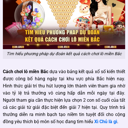
Tìm hiểu phương pháp dự đoán kết quả cách chơi lô miền Bắc
Cách chơi lô miền Bắc
dựa vào bảng kết quả xổ số kiến thiết
được công bố hàng ngày tại khu vực phía Bắc hiện nay.
Hình thức giải trí thu hút lượng lớn thành viên tham gia nhờ
vào tỷ lệ trả thưởng vô cùng hấp dẫn mỗi ngày tại đây.
Người tham gia cần thực hiện lựa chọn 2 con số cuối của tất
cả các giải từ giải đặc biệt đến giải 7 hiện tại. Quy trình trả
thưởng diễn ra minh bạch tạo niềm tin tuyệt đối cho cộng
đồng yêu thích bộ môn số học đang tìm hiểu
Xì Chủ là gì
.