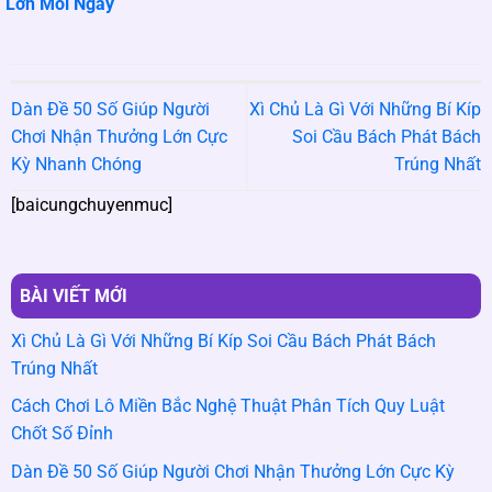
Lớn Mỗi Ngày
Dàn Đề 50 Số Giúp Người
Xì Chủ Là Gì Với Những Bí Kíp
Chơi Nhận Thưởng Lớn Cực
Soi Cầu Bách Phát Bách
Kỳ Nhanh Chóng
Trúng Nhất
[baicungchuyenmuc]
BÀI VIẾT MỚI
Xì Chủ Là Gì Với Những Bí Kíp Soi Cầu Bách Phát Bách
Trúng Nhất
Cách Chơi Lô Miền Bắc Nghệ Thuật Phân Tích Quy Luật
Chốt Số Đỉnh
Dàn Đề 50 Số Giúp Người Chơi Nhận Thưởng Lớn Cực Kỳ