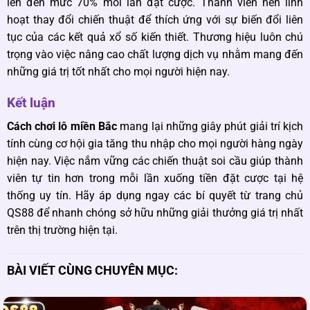
lên đến mức 70% mỗi lần đặt cược. Thành viên nên linh
hoạt thay đổi chiến thuật để thích ứng với sự biến đổi liên
tục của các kết quả xổ số kiến thiết. Thương hiệu luôn chú
trọng vào việc nâng cao chất lượng dịch vụ nhằm mang đến
những giá trị tốt nhất cho mọi người hiện nay.
Kết luận
Cách chơi lô miền Bắc
mang lại những giây phút giải trí kịch
tính cùng cơ hội gia tăng thu nhập cho mọi người hàng ngày
hiện nay. Việc nắm vững các chiến thuật soi cầu giúp thành
viên tự tin hơn trong mỗi lần xuống tiền đặt cược tại hệ
thống uy tín. Hãy áp dụng ngay các bí quyết từ trang chủ
QS88 để nhanh chóng sở hữu những giải thưởng giá trị nhất
trên thị trường hiện tại.
BÀI VIẾT CÙNG CHUYÊN MỤC: