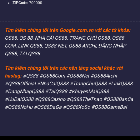
ZIPCode:
700000
Tìm kiếm chúng tôi trên Google.com.vn với các từ khóa:
QS88, QS 88, NHÀ CÁI QS88, TRANG CHỦ QS88, QS88
COM, LINK QS88, QS88 NET, QS88 ARCHI, ĐĂNG NHẬP
QS88, TẢI QS88
Tìm kiếm chúng tôi trên các nền tảng social khác với
hastag:
#QS88 #QS88Com #QS88Net #QS88Archi
#QS88Official #NhaCaiQS88 #TrangChuQS88 #LinkQS88
#DangNhapQS88 #TaiQS88 #KhuyenMaiQS88
#UuDaiQS88 #QS88Casino #QS88TheThao #QS88BanCa
#QS88NoHu #QS88DaGa #QS88XoSo #QS88GameBai