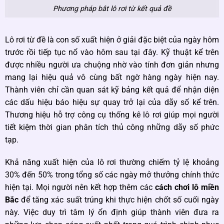
Phương pháp bắt lô rơi từ kết quả đề
Lô rơi từ đề là con số xuất hiện ở giải đặc biệt của ngày hôm
trước rồi tiếp tục nổ vào hôm sau tại đây. Kỹ thuật kể trên
được nhiều người ưa chuộng nhờ vào tính đơn giản nhưng
mang lại hiệu quả vô cùng bất ngờ hàng ngày hiện nay.
Thành viên chỉ cần quan sát kỹ bảng kết quả để nhận diện
các dấu hiệu báo hiệu sự quay trở lại của dãy số kể trên.
Thương hiệu hỗ trợ công cụ thống kê lô rơi giúp mọi người
tiết kiệm thời gian phân tích thủ công những dãy số phức
tạp.
Khả năng xuất hiện của lô rơi thường chiếm tỷ lệ khoảng
30% đến 50% trong tổng số các ngày mở thưởng chính thức
hiện tại. Mọi người nên kết hợp thêm các
cách chơi lô miền
Bắc
để tăng xác suất trúng khi thực hiện chốt số cuối ngày
này. Việc duy trì tâm lý ổn định giúp thành viên đưa ra