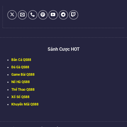
Sảnh Cược HOT
Bắn Cá QS88
Đá Gà QS88
Game Bài QS88
Nổ Hũ QS88
Thể Thao QS88
Xổ Số QS88
Khuyến Mãi QS88