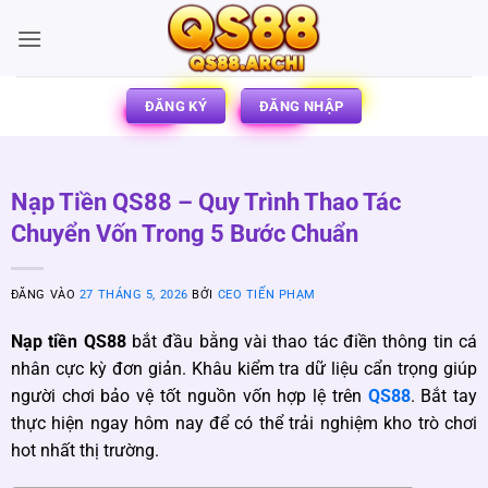
ĐĂNG KÝ
ĐĂNG NHẬP
Nạp Tiền QS88 – Quy Trình Thao Tác
Chuyển Vốn Trong 5 Bước Chuẩn
ĐĂNG VÀO
27 THÁNG 5, 2026
BỞI
CEO TIẾN PHẠM
Nạp tiền QS88
bắt đầu bằng vài thao tác điền thông tin cá
nhân cực kỳ đơn giản. Khâu kiểm tra dữ liệu cẩn trọng giúp
người chơi bảo vệ tốt nguồn vốn hợp lệ trên
QS88
. Bắt tay
thực hiện ngay hôm nay để có thể trải nghiệm kho trò chơi
hot nhất thị trường.