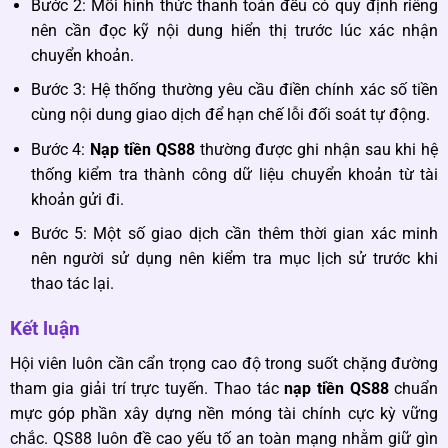
Bước 2: Mỗi hình thức thanh toán đều có quy định riêng
nên cần đọc kỹ nội dung hiển thị trước lúc xác nhận
chuyển khoản.
Bước 3: Hệ thống thường yêu cầu điền chính xác số tiền
cùng nội dung giao dịch để hạn chế lỗi đối soát tự động.
Bước 4:
Nạp tiền QS88
thường được ghi nhận sau khi hệ
thống kiểm tra thành công dữ liệu chuyển khoản từ tài
khoản gửi đi.
Bước 5: Một số giao dịch cần thêm thời gian xác minh
nên người sử dụng nên kiểm tra mục lịch sử trước khi
thao tác lại.
Kết luận
Hội viên luôn cần cẩn trọng cao độ trong suốt chặng đường
tham gia giải trí trực tuyến. Thao tác
nạp tiền QS88
chuẩn
mực góp phần xây dựng nền móng tài chính cực kỳ vững
chắc. QS88 luôn đề cao yếu tố an toàn mạng nhằm giữ gìn