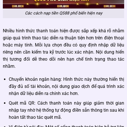
Các cách nạp tiền QS88 phổ biến hiện nay
Nhiều hình thức thanh toán hiện được sắp xếp khá rõ nhằm
giúp quá trình thao tác diễn ra thuận tiện hơn trên điện thoại
hoặc máy tính. Mỗi lựa chọn đều có quy định nhập dữ liệu
riêng nên cần kiểm tra kỹ trước lúc xác nhận. Nội dung hiển
thị tương đối dễ theo dõi nên hạn chế tình trạng thao tác
nhầm.
Chuyển khoản ngân hàng: Hình thức này thường hiển thị
đầy đủ số tài khoản, nội dung giao dịch để quá trình xác
nhận dữ liệu diễn ra chính xác hơn.
Quét mã QR: Cách thanh toán này giúp giảm thời gian
nhập tay nhờ hệ thống tự động điền sẵn thông tin sau khi
hoàn tất thao tác quét mã.