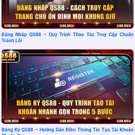
Đăng Nhập QS88 – Quy Trình Thao Tác Truy Cập Chuẩn
Tránh Lỗi
Đăng Ký QS88 – Hướng Dẫn Điền Thông Tin Tạo Tài Khoản