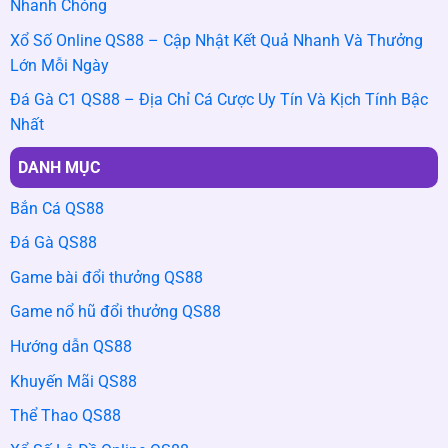
Nhanh Chóng
Xổ Số Online QS88 – Cập Nhật Kết Quả Nhanh Và Thưởng
Lớn Mỗi Ngày
Đá Gà C1 QS88 – Địa Chỉ Cá Cược Uy Tín Và Kịch Tính Bậc
Nhất
DANH MỤC
Bắn Cá QS88
Đá Gà QS88
Game bài đổi thưởng QS88
Game nổ hũ đổi thưởng QS88
Hướng dẫn QS88
Khuyến Mãi QS88
Thể Thao QS88