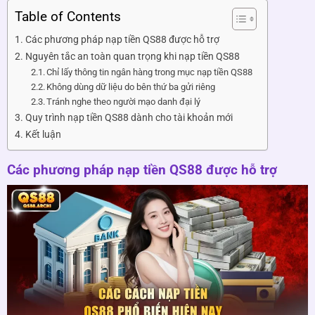
Table of Contents
Các phương pháp nạp tiền QS88 được hỗ trợ
Nguyên tắc an toàn quan trọng khi nạp tiền QS88
Chỉ lấy thông tin ngân hàng trong mục nạp tiền QS88
Không dùng dữ liệu do bên thứ ba gửi riêng
Tránh nghe theo người mạo danh đại lý
Quy trình nạp tiền QS88 dành cho tài khoản mới
Kết luận
Các phương pháp nạp tiền QS88 được hỗ trợ