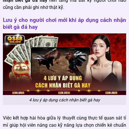
nhận biết gà đá hay
nền tảng mà bất kỳ người chơi nào
cũng cần phải ghi nhớ thật kỹ.
Lưu ý cho người chơi mới khi áp dụng cách nhận
biết gà đá hay
4 lưu ý áp dụng cách nhận biết gà hay
Việc kết hợp hài hòa giữa lý thuyết cùng thực tế quan sát tỉ
mỉ giúp hội viên nâng cao kỹ năng lựa chọn chiến kê chuẩn