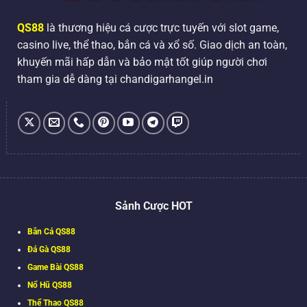
QS88
là thương hiệu cá cược trực tuyến với slot game,
casino live, thể thao, bắn cá và xổ số. Giao dịch an toàn,
khuyến mãi hấp dẫn và bảo mật tốt giúp người chơi
tham gia dễ dàng tại chandigarhangel.in
Sảnh Cược HOT
Bắn Cá QS88
Đá Gà QS88
Game Bài QS88
Nổ Hũ QS88
Thể Thao QS88