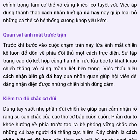
chỉnh trọng tâm cơ thể vô cùng khéo léo tuyệt vời. Việc áp
dụng thành thạo
cách nhận biết gà đá hay
này giúp loại bỏ
những cá thể có hệ thống xương khớp yếu kém.
Quan sát ánh mắt trước trận
Trước khi bước vào cuộc chạm trán nảy lửa ánh mắt chiến
kê luôn đổ dồn về phía đối thủ một cách trực diện. Sự tập
trung cao độ kết hợp cùng tia nhìn rực lửa bộc lộ khát khao
chiến thắng vô cùng mãnh liệt bên trong. Việc thấu hiểu
cách nhận biết gà đá hay
qua nhãn quan giúp hội viên dễ
dàng nhận diện được những chiến binh dũng cảm.
Kiểm tra độ chắc cơ đùi
Dùng tay vuốt nhẹ phần đùi chiến kê giúp bạn cảm nhận rõ
ràng sự săn chắc của các thớ cơ bắp cuồn cuộn. Phần đùi to
khỏe hướng về phía trước tạo ra bệ phóng vững chắc cho
những cú bay người đá thẳng cực hiểm. Đây chính là
cách