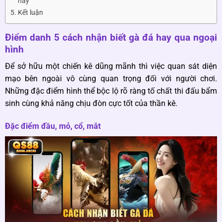
hay
Kết luận
Điểm danh 5 cách nhận biết gà đá hay qua ngoại
hình
Để sở hữu một chiến kê dũng mãnh thì việc quan sát diện
mạo bên ngoài vô cùng quan trọng đối với người chơi.
Những đặc điểm hình thể bộc lộ rõ ràng tố chất thi đấu bẩm
sinh cùng khả năng chịu đòn cực tốt của thần kê.
Đặc điểm đầu, mỏ, cổ, mắt