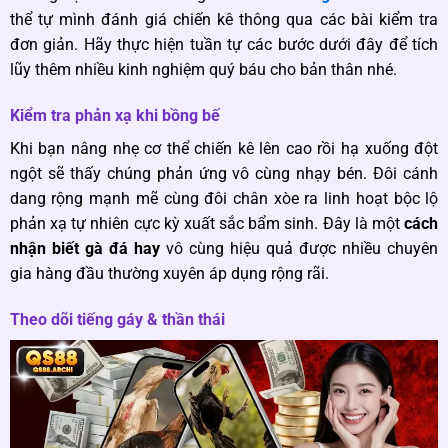
thể tự mình đánh giá chiến kê thông qua các bài kiểm tra
đơn giản. Hãy thực hiện tuần tự các bước dưới đây để tích
lũy thêm nhiều kinh nghiệm quý báu cho bản thân nhé.
Kiểm tra phản xạ khi bồng bế
Khi bạn nâng nhẹ cơ thể chiến kê lên cao rồi hạ xuống đột
ngột sẽ thấy chúng phản ứng vô cùng nhạy bén. Đôi cánh
dang rộng mạnh mẽ cùng đôi chân xòe ra linh hoạt bộc lộ
phản xạ tự nhiên cực kỳ xuất sắc bẩm sinh. Đây là một
cách
nhận biết gà đá hay
vô cùng hiệu quả được nhiều chuyên
gia hàng đầu thường xuyên áp dụng rộng rãi.
Theo dõi tiếng gáy & thần thái