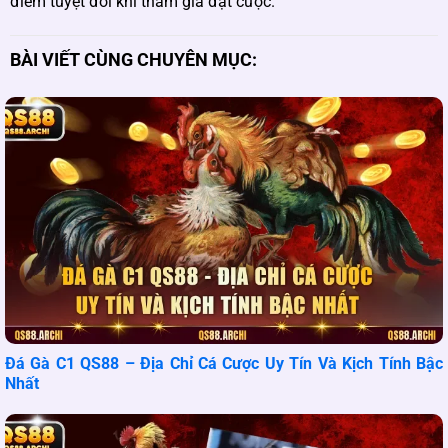
điểm tuyệt đối khi tham gia đặt cược.
BÀI VIẾT CÙNG CHUYÊN MỤC:
Đá Gà C1 QS88 – Địa Chỉ Cá Cược Uy Tín Và Kịch Tính Bậc
Nhất