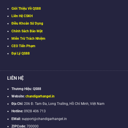
Giới Thiệu Về QS88
Liên Hệ CSKH
Điều Khoản Sử Dụng
Chính Sách Bảo Mật
Miễn Trừ Trách Nhiệm
CEO Tiến Phạm
Đại Lý QS88
LIÊN HỆ
Thương Hiệu: QS88
Website:
chandigarhangel.in
Địa Chỉ:
206 Đ. Tam Đa, Long Trường, Hồ Chí Minh, Việt Nam
Hotline:
0928 406 713
EMail:
support@chandigarhangel.in
ZIPCode:
700000