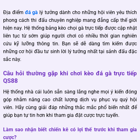
Địa điểm
đá gà
lý tưởng dành cho những hội viên yêu thích
phong cách thi đấu chuyên nghiệp mang đẳng cấp thế giới
hiện nay. Hệ thống bảng kèo chọi gà trực tiếp được cập nhật
liên tục từ sớm giúp người chơi có nhiều thời gian nghiên
cứu kỹ lưỡng thông tin. Bạn sẽ dễ dàng tìm kiếm được
những cơ hội đầu tư sinh lời lý tưởng nhất tại sảnh đấu đặc
sắc này.
Câu hỏi thường gặp khi chơi kèo đá gà trực tiếp
QS88
Hệ thống nhà cái luôn sẵn sàng lắng nghe mọi ý kiến đóng
góp nhằm nâng cao chất lượng dịch vụ phục vụ quý hội
viên. Hãy cùng giải đáp những thắc mắc phổ biến nhất để
giúp bạn tự tin hơn khi tham gia đặt cược trực tuyến.
Làm sao nhận biết chiến kê có lợi thế trước khi tham gia
cược?