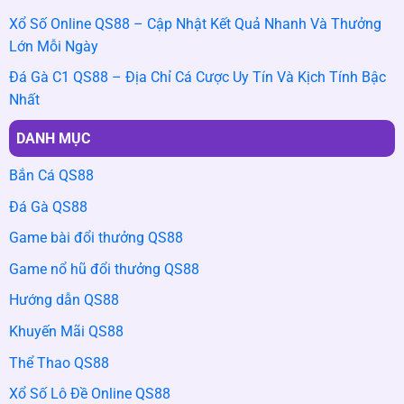
Xổ Số Online QS88 – Cập Nhật Kết Quả Nhanh Và Thưởng
Lớn Mỗi Ngày
Đá Gà C1 QS88 – Địa Chỉ Cá Cược Uy Tín Và Kịch Tính Bậc
Nhất
DANH MỤC
Bắn Cá QS88
Đá Gà QS88
Game bài đổi thưởng QS88
Game nổ hũ đổi thưởng QS88
Hướng dẫn QS88
Khuyến Mãi QS88
Thể Thao QS88
Xổ Số Lô Đề Online QS88