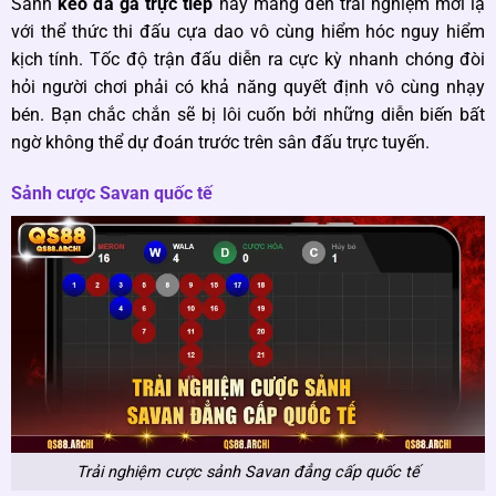
Sảnh
kèo đá gà trực tiếp
này mang đến trải nghiệm mới lạ
với thể thức thi đấu cựa dao vô cùng hiểm hóc nguy hiểm
kịch tính. Tốc độ trận đấu diễn ra cực kỳ nhanh chóng đòi
hỏi người chơi phải có khả năng quyết định vô cùng nhạy
bén. Bạn chắc chắn sẽ bị lôi cuốn bởi những diễn biến bất
ngờ không thể dự đoán trước trên sân đấu trực tuyến.
Sảnh cược Savan quốc tế
Trải nghiệm cược sảnh Savan đẳng cấp quốc tế