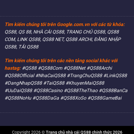
Tìm kiếm chúng tôi trên Google.com.vn với các từ khóa:
QS88, QS 88, NHÀ CÁI QS88, TRANG CHỦ QS88, QS88
COM, LINK QS88, QS88 NET, QS88 ARCHI, ĐĂNG NHẬP
QS88, TẢI QS88
Tìm kiếm chúng tôi trên các nền tảng social khác với
hastag:
#QS88 #QS88Com #QS88Net #QS88Archi
#QS88Official #NhaCaiQS88 #TrangChuQS88 #LinkQS88
#DangNhapQS88 #TaiQS88 #KhuyenMaiQS88
#UuDaiQS88 #QS88Casino #QS88TheThao #QS88BanCa
#QS88NoHu #QS88DaGa #QS88XoSo #QS88GameBai
Copyright 2026 ©
Trang chủ nhà cái QS88 chính thức 2026