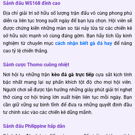
Sảnh đấu WS168 đỉnh cao
Địa chỉ giải trí sở hữu số lượng trận đấu vô cùng phong phú
diễn ra liên tục trong suốt ngày để bạn lựa chọn. Hội viên sẽ
được chứng kiến những màn so tài nảy lửa từ các chiến kê
sở hữu sức mạnh vô cùng đáng gờm. Bạn hãy tích lũy kinh
nghiệm từ chuyên mục
cách nhận biết gà đá hay
để nâng
cao tỷ lệ chiến thắng.
Sảnh cược Thomo cuồng nhiệt
Nơi hội tụ những trận
kèo đá gà trực tiếp
cựa sắt kịch tính
bậc nhất mang lại sự phấn khích tột độ cho mọi hội viên.
Người chơi sẽ được tận hưởng những giây phút giải trí nghẹt
thở cùng cơ hội trúng lớn xuất hiện liên tục mỗi ngày. Bạn
cần giữ vững sự bình tĩnh để đưa ra những quyết định đầu
tư chính xác vào các chiến kê dũng mãnh.
Sảnh đấu Philippine hấp dẫn